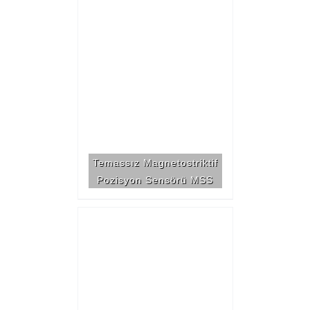
Temassız Magnetostriktif
Pozisyon Sensörü MSS