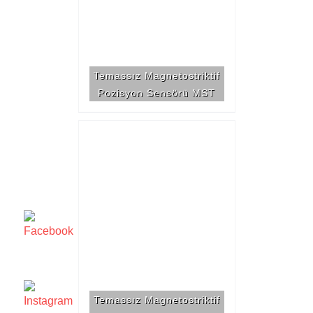
Temassız Magnetostriktif
Pozisyon Sensörü MST
Temassız Magnetostriktif