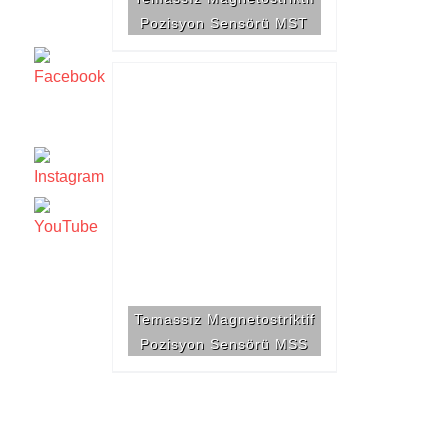
Pozisyon Sensörü MST
Temassız Magnetostriktif
Pozisyon Sensörü MSS