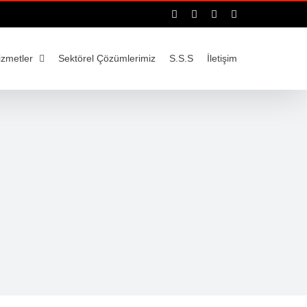
Facebook
Instagram
YouTube
LinkedIn
izmetler
Sektörel Çözümlerimiz
S.S.S
İletişim