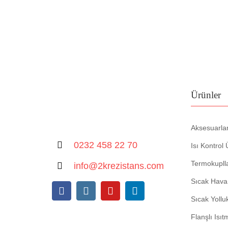
Ürünler
Aksesuarla
0232 458 22 70
Isı Kontrol 
Termokupll
info@2krezistans.com
Sıcak Hava 
Sıcak Yoll
Flanşlı Isıt