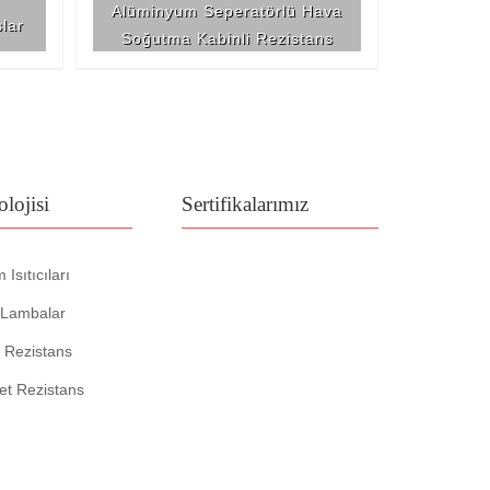
Alüminyum Seperatörlü Hava
lar
Soğutma Kabinli Rezistans
lojisi
Sertifikalarımız
Isıtıcıları
 Lambalar
 Rezistans
t Rezistans