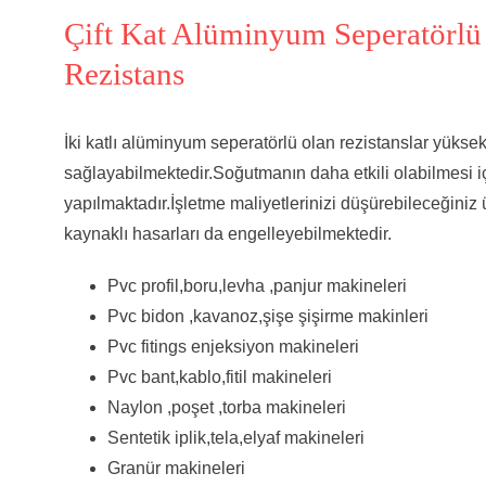
Çift Kat Alüminyum Seperatörlü
Rezistans
İki katlı alüminyum seperatörlü olan rezistanslar yükse
sağlayabilmektedir.Soğutmanın daha etkili olabilmesi i
yapılmaktadır.İşletme maliyetlerinizi düşürebileceğin
kaynaklı hasarları da engelleyebilmektedir.
Pvc profil,boru,levha ,panjur makineleri
Pvc bidon ,kavanoz,şişe şişirme makinleri
Pvc fitings enjeksiyon makineleri
Pvc bant,kablo,fitil makineleri
Naylon ,poşet ,torba makineleri
Sentetik iplik,tela,elyaf makineleri
Granür makineleri