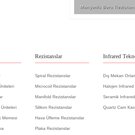
Manşonlu Boru Rezistans
Rezistanslar
Infrared Tekno
r
Spiral Rezistanslar
Dış Mekan Ortam 
Üniteleri
Microcoil Rezistanslar
Halojen Infrared
ar
Manifold Rezistanslar
Seramik Infrared
Üniteleri
Silikon Rezistanslar
Quartz Cam Kase
uk Memesi
Hava Üfleme Rezistanslar
ma
Plaka Rezistanslar