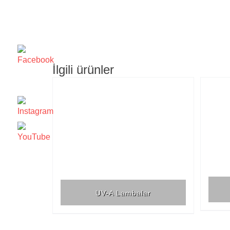
İlgili ürünler
UV-A Lambalar