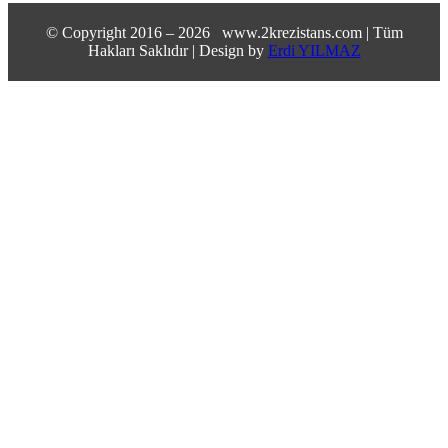
© Copyright 2016 –
2026 www.2krezistans.com | Tüm
Hakları Saklıdır | Design by
Erdi YILMAZ