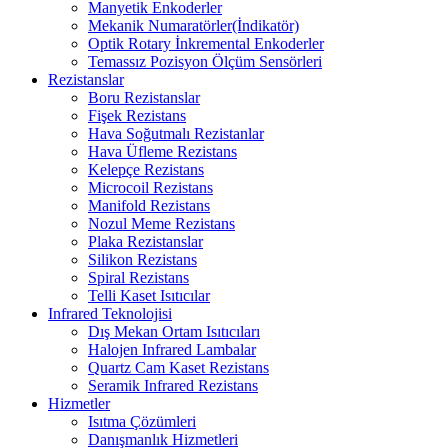
Manyetik Enkoderler
Mekanik Numaratörler(İndikatör)
Optik Rotary İnkremental Enkoderler
Temassız Pozisyon Ölçüm Sensörleri
Rezistanslar
Boru Rezistanslar
Fişek Rezistans
Hava Soğutmalı Rezistanlar
Hava Üfleme Rezistans
Kelepçe Rezistans
Microcoil Rezistans
Manifold Rezistans
Nozul Meme Rezistans
Plaka Rezistanslar
Silikon Rezistans
Spiral Rezistans
Telli Kaset Isıtıcılar
Infrared Teknolojisi
Dış Mekan Ortam Isıtıcıları
Halojen Infrared Lambalar
Quartz Cam Kaset Rezistans
Seramik Infrared Rezistans
Hizmetler
Isıtma Çözümleri
Danışmanlık Hizmetleri