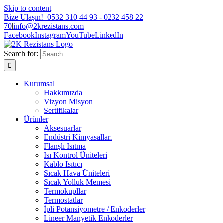
Skip to content
Bize Ulaşın! 0532 310 44 93
- 0232 458 22
70
|
info@2krezistans.com
Facebook
Instagram
YouTube
LinkedIn
Search for:
Kurumsal
Hakkımızda
Vizyon Misyon
Sertifikalar
Ürünler
Aksesuarlar
Endüstri Kimyasalları
Flanşlı Isıtma
Isı Kontrol Üniteleri
Kablo Isıtıcı
Sıcak Hava Üniteleri
Sıcak Yolluk Memesi
Termokupllar
Termostatlar
İpli Potansiyometre / Enkoderler
Lineer Manyetik Enkoderler